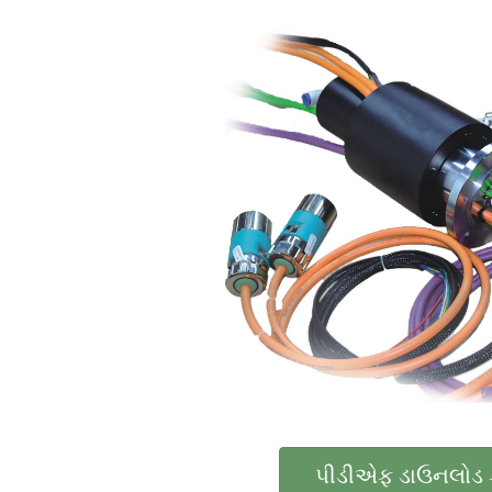
પીડીએફ ડાઉનલોડ 