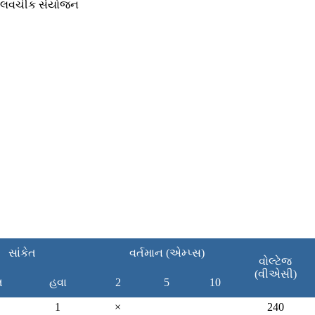
નું લવચીક સંયોજન
સાંકેત
વર્તમાન (એમ્પ્સ)
વોલ્ટેજ
(વીએસી)
ત
હવા
2
5
10
1
×
240