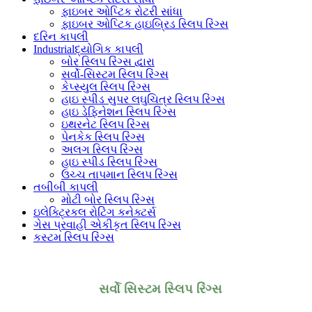
ફાઇબર ઓપ્ટિક રોટરી સાંધા
ફાઇબર ઓપ્ટિક હાઇબ્રિડ સ્લિપ રિંગ્સ
દરિન કાપલી
Industrialદ્યોગિક કાપલી
બોર સ્લિપ રિંગ્સ દ્વારા
સર્વો-સિસ્ટમ સ્લિપ રિંગ્સ
કેપ્સ્યુલ સ્લિપ રિંગ્સ
હાઇ સ્પીડ સુપર લઘુચિત્ર સ્લિપ રિંગ્સ
હાઇ ડેફિનેશન સ્લિપ રિંગ્સ
ઇથરનેટ સ્લિપ રિંગ્સ
પેનકેક સ્લિપ રિંગ્સ
અલગ સ્લિપ રિંગ્સ
હાઇ સ્પીડ સ્લિપ રિંગ્સ
ઉચ્ચ તાપમાન સ્લિપ રિંગ્સ
તબીબી કાપલી
મોટી બોર સ્લિપ રિંગ્સ
ઇલેક્ટ્રિકલ રોટિંગ કનેક્ટર્સ
ગેસ પ્રવાહી એકીકૃત સ્લિપ રિંગ્સ
કસ્ટમ સ્લિપ રિંગ્સ
સર્વો સિસ્ટમ સ્લિપ રિંગ્સ