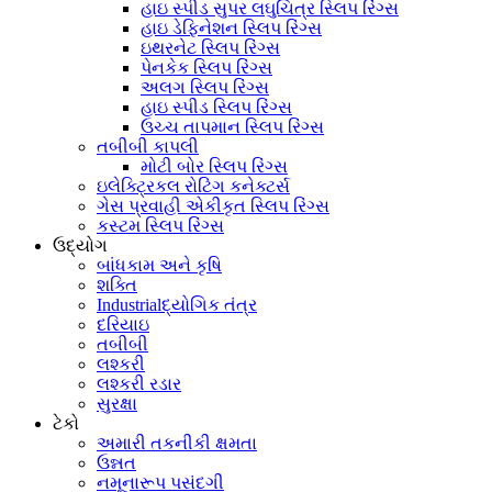
હાઇ સ્પીડ સુપર લઘુચિત્ર સ્લિપ રિંગ્સ
હાઇ ડેફિનેશન સ્લિપ રિંગ્સ
ઇથરનેટ સ્લિપ રિંગ્સ
પેનકેક સ્લિપ રિંગ્સ
અલગ સ્લિપ રિંગ્સ
હાઇ સ્પીડ સ્લિપ રિંગ્સ
ઉચ્ચ તાપમાન સ્લિપ રિંગ્સ
તબીબી કાપલી
મોટી બોર સ્લિપ રિંગ્સ
ઇલેક્ટ્રિકલ રોટિંગ કનેક્ટર્સ
ગેસ પ્રવાહી એકીકૃત સ્લિપ રિંગ્સ
કસ્ટમ સ્લિપ રિંગ્સ
ઉદ્યોગ
બાંધકામ અને કૃષિ
શક્તિ
Industrialદ્યોગિક તંત્ર
દરિયાઇ
તબીબી
લશ્કરી
લશ્કરી રડાર
સુરક્ષા
ટેકો
અમારી તકનીકી ક્ષમતા
ઉન્નત
નમૂનારૂપ પસંદગી