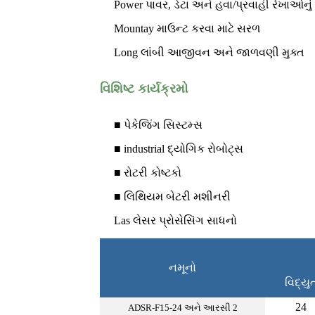
Power પાવર, ડેટા અને હવા/પ્રવાહી રેખાઓ
Mountay માઉન્ટ કરવા માટે સરળ
Long લાંબી આજીવન અને જાળવણી મુક્ત
વિશિષ્ટ કાર્યક્રમો
■ પેકેજિંગ સિસ્ટમ્સ
■ industrial દ્યોગિક રોબોટ્સ
■ રોટરી કોષ્ટકો
■ લિથિયમ બેટરી મશીનરી
Las લેસર પ્રોસેસિંગ સાધનો
નમૂનો
વિદ્યુ
24
ADSR-F15-24 અને આરસી 2