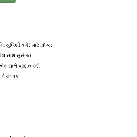
મિત્સુબિશી વગેરે માટે યોગ્ય
કોલ સાથે સુસંગત
એક સાથે પ્રદાન કરો
 વૈકલ્પિક