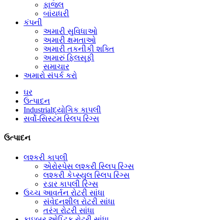
ફાજલ
બાંયધરી
કંપની
અમારી સુવિધાઓ
અમારી ક્ષમતાઓ
અમારી તકનીકી શક્તિ
અમારું ફિલસૂફી
સમાચાર
અમારો સંપર્ક કરો
ઘર
ઉત્પાદન
Industrialદ્યોગિક કાપલી
સર્વો-સિસ્ટમ સ્લિપ રિંગ્સ
ઉત્પાદન
લશ્કરી કાપલી
એરોસ્પેસ લશ્કરી સ્લિપ રિંગ્સ
લશ્કરી કેપ્સ્યુલ સ્લિપ રિંગ્સ
રડાર કાપલી રિંગ્સ
ઉચ્ચ આવર્તન રોટરી સાંધા
સંવેદનશીલ રોટરી સાંધા
તરંગ રોટરી સાંધા
ફાઇબર ઓપ્ટિક રોટરી સાંધા