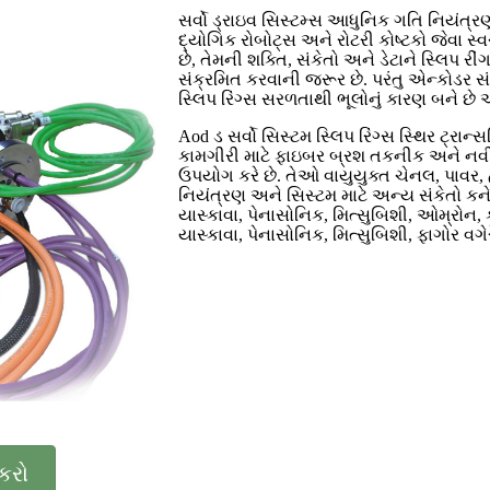
સર્વો ડ્રાઇવ સિસ્ટમ્સ આધુનિક ગતિ નિયંત્ર
દ્યોગિક રોબોટ્સ અને રોટરી કોષ્ટકો જેવા 
છે, તેમની શક્તિ, સંકેતો અને ડેટાને સ્લિપ રીંગ 
સંક્રમિત કરવાની જરૂર છે. પરંતુ એન્કોડર સ
સ્લિપ રિંગ્સ સરળતાથી ભૂલોનું કારણ બને છે
Aod ડ સર્વો સિસ્ટમ સ્લિપ રિંગ્સ સ્થિર ટ્
કામગીરી માટે ફાઇબર બ્રશ તકનીક અને નવી
ઉપયોગ કરે છે. તેઓ વાયુયુક્ત ચેનલ, પાવર, હ
નિયંત્રણ અને સિસ્ટમ માટે અન્ય સંકેતો કનેક્
યાસ્કાવા, પેનાસોનિક, મિત્સુબિશી, ઓમ્રોન, ક
યાસ્કાવા, પેનાસોનિક, મિત્સુબિશી, ફાગોર વગેર
કરો