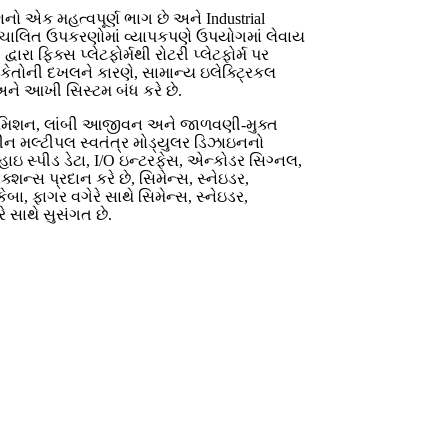
ણનો એક મહત્વપૂર્ણ ભાગ છે અને Industrial
સ્વચાલિત ઉપકરણોમાં વ્યાપકપણે ઉપયોગમાં લેવાય
દ્વારા ફિક્સ પ્લેટફોર્મથી રોટરી પ્લેટફોર્મ પર
ંકેતોની દખલને કારણે, સામાન્ય ઇલેક્ટ્રિકલ
 અને આખી સિસ્ટમ બંધ કરે છે.
રાન્સમિશન, લાંબી આજીવન અને જાળવણી-મુક્ત
ન મલ્ટીપલ સ્વતંત્ર મોડ્યુલર ડિઝાઇનનો
ાઇ સ્પીડ ડેટા, I/O ઇન્ટરફેસ, એન્કોડર સિગ્નલ,
શન્સ પ્રદાન કરે છે, સિમેન્સ, સ્નેઇડર,
ેબા, ફાગર વગેરે સાથે સિમેન્સ, સ્નેઇડર,
ે સાથે સુસંગત છે.