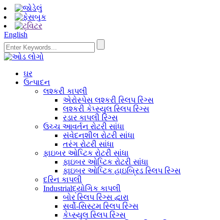
English
ઘર
ઉત્પાદન
લશ્કરી કાપલી
એરોસ્પેસ લશ્કરી સ્લિપ રિંગ્સ
લશ્કરી કેપ્સ્યુલ સ્લિપ રિંગ્સ
રડાર કાપલી રિંગ્સ
ઉચ્ચ આવર્તન રોટરી સાંધા
સંવેદનશીલ રોટરી સાંધા
તરંગ રોટરી સાંધા
ફાઇબર ઓપ્ટિક રોટરી સાંધા
ફાઇબર ઓપ્ટિક રોટરી સાંધા
ફાઇબર ઓપ્ટિક હાઇબ્રિડ સ્લિપ રિંગ્સ
દરિન કાપલી
Industrialદ્યોગિક કાપલી
બોર સ્લિપ રિંગ્સ દ્વારા
સર્વો-સિસ્ટમ સ્લિપ રિંગ્સ
કેપ્સ્યુલ સ્લિપ રિંગ્સ