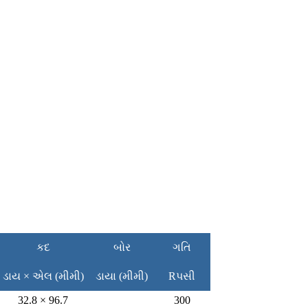
કદ
બોર
ગતિ
ડાય × એલ (મીમી)
ડાયા (મીમી)
Rપસી
32.8 × 96.7
300