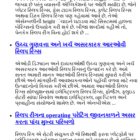
જગ્યા છે પરંતુ વ્યાસની એપ્લિકેશનો પર ઓછી મર્યાદા છે, જેને
પ્લેટર સ્લિપ રિંગ્સ, ફેસ ટાઇપ સ્લિપ રિંગ્સ, ફ્લેટ સ્લિપ રિંગ્સ
અથવા ડિસ્ક સ્લિપ રિંગ્સ પણ કહેવામાં આવે છે, તેઓ
એસેમ્બલીની height ંચાઇને ઘટાડવા માટે સિસ્ટમમાં હાલના
બેરિંગ્સનો ઉપયોગ કરી શકે છે. બીજા શબ્દોમાં કહીએ તો,
પેનકેક સ્લિપ રીંગ વિના હોઈ શકે છે ...
ઉચ્ચ ગુણવત્તા અને ખર્ચ અસરકારક આરઓવી
સ્લિપ રિંગ્સ
એઓડી ડિઝાઇન અને દાયકાઓથી ઉચ્ચ ગુણવત્તા અને ખર્ચ
અસરકારક આરઓવી સ્લિપ રિંગ્સનું ઉત્પાદન કરે છે. અમે
સતત અમારી માનક આરઓવી સ્લિપ રિંગ્સમાં સુધારો કરીએ
છીએ અને માંગણીની આવશ્યકતાઓને પહોંચી વળવા માટે નવા
ઉત્પાદનોનો વિકાસ કરીએ છીએ. અમારા આરઓવી સ્લિપ
રિંગ્સ સોલ્યુશન્સમાં ઇલેક્ટ્રિકલ સ્લિપ રિંગ્સ, ફોર્જેઝ, ફ્લુઇડ
રોટરી સાંધા/ સ્વિવેલ અથવા ઇલેક્ટ્રિકલ, opt પ્ટિકલ અને
પ્રવાહીના સંયોજનો શામેલ છે. અને એનબીએસ ...
સ્લિપ રીંગના operating પરેટિંગ જીવનકાળને અસર
કરતા પાંચ મુખ્ય પરિબળો
સ્લિપ રિંગ એ રોટરી સંયુક્ત છે જે સ્થિરથી ફરતા પ્લેટફોર્મ પર
ઇલેક્ટ્રિકલ કનેક્શન પ્રદાન કરવા માટે વપરાય છે, તે યાંત્રિક