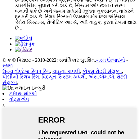
કામગીરીમાં સુધારો કરી શકે છે, સિસ્ટમ ઓપરેશનને સરળ
બનાવી શકે છે અને જંગમ સાંધાથી ઝૂલતા નુકસાનના વાયરને
દૂર કરી શકે છે. સ્લિપ રિંગ્સનો ઉપયોગ મોબાઇલ એરિયલ
કેમેરા સિસ્ટમ્સ, રોબોટિક આર્મ્સ, અર્ધ-વાહક, ફરતા ટેબમાં થાય
છે ...
© ક © પિરાઇટ - 2010-2022: સર્વાધિકાર સુરક્ષિત.
ગરમ ઉત્પાદનો
-
સ્થળ
ઉચ્ચ વોલ્ટેજ સ્લિપ રિંગ
,
ચાઇના કાપલી
,
કોક્સ રોટરી સંયુક્ત
,
પીસીબી સ્લિપ રિંગ
,
વિદ્યુત સિસ્ટમ કાપલી
,
એસ.એમ.એ. રોટરી
સંયુક્ત
,
ઇમેઇલ મોકલો
વોટ્સએપ
x