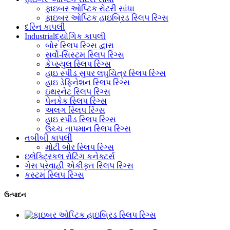
ફાઇબર ઓપ્ટિક રોટરી સાંધા
ફાઇબર ઓપ્ટિક હાઇબ્રિડ સ્લિપ રિંગ્સ
દરિન કાપલી
Industrialદ્યોગિક કાપલી
બોર સ્લિપ રિંગ્સ દ્વારા
સર્વો-સિસ્ટમ સ્લિપ રિંગ્સ
કેપ્સ્યુલ સ્લિપ રિંગ્સ
હાઇ સ્પીડ સુપર લઘુચિત્ર સ્લિપ રિંગ્સ
હાઇ ડેફિનેશન સ્લિપ રિંગ્સ
ઇથરનેટ સ્લિપ રિંગ્સ
પેનકેક સ્લિપ રિંગ્સ
અલગ સ્લિપ રિંગ્સ
હાઇ સ્પીડ સ્લિપ રિંગ્સ
ઉચ્ચ તાપમાન સ્લિપ રિંગ્સ
તબીબી કાપલી
મોટી બોર સ્લિપ રિંગ્સ
ઇલેક્ટ્રિકલ રોટિંગ કનેક્ટર્સ
ગેસ પ્રવાહી એકીકૃત સ્લિપ રિંગ્સ
કસ્ટમ સ્લિપ રિંગ્સ
ઉત્પાદન