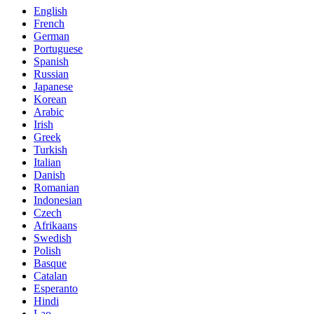
English
French
German
Portuguese
Spanish
Russian
Japanese
Korean
Arabic
Irish
Greek
Turkish
Italian
Danish
Romanian
Indonesian
Czech
Afrikaans
Swedish
Polish
Basque
Catalan
Esperanto
Hindi
Lao