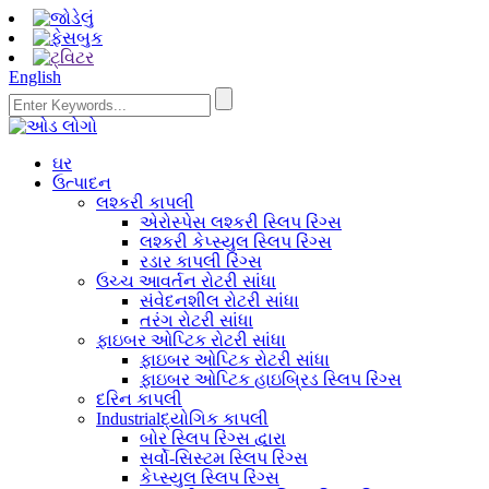
English
ઘર
ઉત્પાદન
લશ્કરી કાપલી
એરોસ્પેસ લશ્કરી સ્લિપ રિંગ્સ
લશ્કરી કેપ્સ્યુલ સ્લિપ રિંગ્સ
રડાર કાપલી રિંગ્સ
ઉચ્ચ આવર્તન રોટરી સાંધા
સંવેદનશીલ રોટરી સાંધા
તરંગ રોટરી સાંધા
ફાઇબર ઓપ્ટિક રોટરી સાંધા
ફાઇબર ઓપ્ટિક રોટરી સાંધા
ફાઇબર ઓપ્ટિક હાઇબ્રિડ સ્લિપ રિંગ્સ
દરિન કાપલી
Industrialદ્યોગિક કાપલી
બોર સ્લિપ રિંગ્સ દ્વારા
સર્વો-સિસ્ટમ સ્લિપ રિંગ્સ
કેપ્સ્યુલ સ્લિપ રિંગ્સ