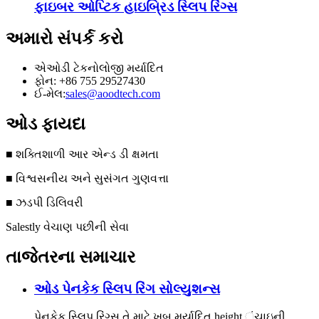
ફાઇબર ઓપ્ટિક હાઇબ્રિડ સ્લિપ રિંગ્સ
અમારો સંપર્ક કરો
એઓડી ટેકનોલોજી મર્યાદિત
ફોન: +86 755 29527430
ઈ-મેલ:
sales@aoodtech.com
ઓડ ફાયદા
■ શક્તિશાળી આર એન્ડ ડી ક્ષમતા
■ વિશ્વસનીય અને સુસંગત ગુણવત્તા
■ ઝડપી ડિલિવરી
Salestly વેચાણ પછીની સેવા
તાજેતરના સમાચાર
ઓડ પેનકેક સ્લિપ રિંગ સોલ્યુશન્સ
પેનકેક સ્લિપ રિંગ્સ તે માટે ખૂબ મર્યાદિત height ંચાઇની