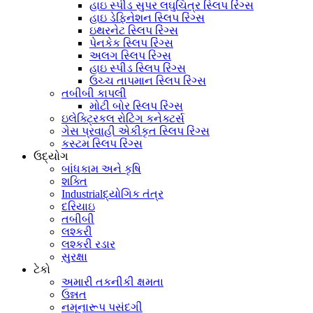
હાઇ સ્પીડ સુપર લઘુચિત્ર સ્લિપ રિંગ્સ
હાઇ ડેફિનેશન સ્લિપ રિંગ્સ
ઇથરનેટ સ્લિપ રિંગ્સ
પેનકેક સ્લિપ રિંગ્સ
અલગ સ્લિપ રિંગ્સ
હાઇ સ્પીડ સ્લિપ રિંગ્સ
ઉચ્ચ તાપમાન સ્લિપ રિંગ્સ
તબીબી કાપલી
મોટી બોર સ્લિપ રિંગ્સ
ઇલેક્ટ્રિકલ રોટિંગ કનેક્ટર્સ
ગેસ પ્રવાહી એકીકૃત સ્લિપ રિંગ્સ
કસ્ટમ સ્લિપ રિંગ્સ
ઉદ્યોગ
બાંધકામ અને કૃષિ
શક્તિ
Industrialદ્યોગિક તંત્ર
દરિયાઇ
તબીબી
લશ્કરી
લશ્કરી રડાર
સુરક્ષા
ટેકો
અમારી તકનીકી ક્ષમતા
ઉન્નત
નમૂનારૂપ પસંદગી