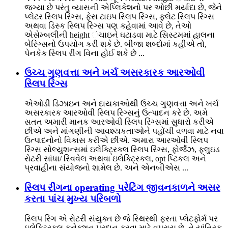
જગ્યા છે પરંતુ વ્યાસની એપ્લિકેશનો પર ઓછી મર્યાદા છે, જેને
પ્લેટર સ્લિપ રિંગ્સ, ફેસ ટાઇપ સ્લિપ રિંગ્સ, ફ્લેટ સ્લિપ રિંગ્સ
અથવા ડિસ્ક સ્લિપ રિંગ્સ પણ કહેવામાં આવે છે, તેઓ
એસેમ્બલીની height ંચાઇને ઘટાડવા માટે સિસ્ટમમાં હાલના
બેરિંગ્સનો ઉપયોગ કરી શકે છે. બીજા શબ્દોમાં કહીએ તો,
પેનકેક સ્લિપ રીંગ વિના હોઈ શકે છે ...
ઉચ્ચ ગુણવત્તા અને ખર્ચ અસરકારક આરઓવી
સ્લિપ રિંગ્સ
એઓડી ડિઝાઇન અને દાયકાઓથી ઉચ્ચ ગુણવત્તા અને ખર્ચ
અસરકારક આરઓવી સ્લિપ રિંગ્સનું ઉત્પાદન કરે છે. અમે
સતત અમારી માનક આરઓવી સ્લિપ રિંગ્સમાં સુધારો કરીએ
છીએ અને માંગણીની આવશ્યકતાઓને પહોંચી વળવા માટે નવા
ઉત્પાદનોનો વિકાસ કરીએ છીએ. અમારા આરઓવી સ્લિપ
રિંગ્સ સોલ્યુશન્સમાં ઇલેક્ટ્રિકલ સ્લિપ રિંગ્સ, ફોર્જેઝ, ફ્લુઇડ
રોટરી સાંધા/ સ્વિવેલ અથવા ઇલેક્ટ્રિકલ, opt પ્ટિકલ અને
પ્રવાહીના સંયોજનો શામેલ છે. અને એનબીએસ ...
સ્લિપ રીંગના operating પરેટિંગ જીવનકાળને અસર
કરતા પાંચ મુખ્ય પરિબળો
સ્લિપ રિંગ એ રોટરી સંયુક્ત છે જે સ્થિરથી ફરતા પ્લેટફોર્મ પર
ઇલેક્ટ્રિકલ કનેક્શન પ્રદાન કરવા માટે વપરાય છે, તે યાંત્રિક