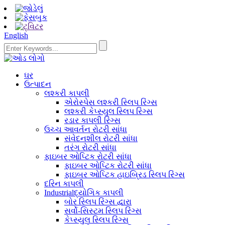
English
ઘર
ઉત્પાદન
લશ્કરી કાપલી
એરોસ્પેસ લશ્કરી સ્લિપ રિંગ્સ
લશ્કરી કેપ્સ્યુલ સ્લિપ રિંગ્સ
રડાર કાપલી રિંગ્સ
ઉચ્ચ આવર્તન રોટરી સાંધા
સંવેદનશીલ રોટરી સાંધા
તરંગ રોટરી સાંધા
ફાઇબર ઓપ્ટિક રોટરી સાંધા
ફાઇબર ઓપ્ટિક રોટરી સાંધા
ફાઇબર ઓપ્ટિક હાઇબ્રિડ સ્લિપ રિંગ્સ
દરિન કાપલી
Industrialદ્યોગિક કાપલી
બોર સ્લિપ રિંગ્સ દ્વારા
સર્વો-સિસ્ટમ સ્લિપ રિંગ્સ
કેપ્સ્યુલ સ્લિપ રિંગ્સ