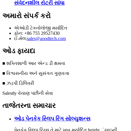
સંવેદનશીલ રોટરી સાંધા
અમારો સંપર્ક કરો
એઓડી ટેકનોલોજી મર્યાદિત
ફોન: +86 755 29527430
ઈ-મેલ:
sales@aoodtech.com
ઓડ ફાયદા
■ શક્તિશાળી આર એન્ડ ડી ક્ષમતા
■ વિશ્વસનીય અને સુસંગત ગુણવત્તા
■ ઝડપી ડિલિવરી
Salestly વેચાણ પછીની સેવા
તાજેતરના સમાચાર
ઓડ પેનકેક સ્લિપ રિંગ સોલ્યુશન્સ
પેનકેક સ્લિપ રિંગ્સ તે માટે ખૂબ મર્યાદિત height ંચાઇની