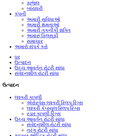
ફાજલ
બાંયધરી
કંપની
અમારી સુવિધાઓ
અમારી ક્ષમતાઓ
અમારી તકનીકી શક્તિ
અમારું ફિલસૂફી
સમાચાર
અમારો સંપર્ક કરો
ઘર
ઉત્પાદન
ઉચ્ચ આવર્તન રોટરી સાંધા
સંવેદનશીલ રોટરી સાંધા
ઉત્પાદન
લશ્કરી કાપલી
એરોસ્પેસ લશ્કરી સ્લિપ રિંગ્સ
લશ્કરી કેપ્સ્યુલ સ્લિપ રિંગ્સ
રડાર કાપલી રિંગ્સ
ઉચ્ચ આવર્તન રોટરી સાંધા
સંવેદનશીલ રોટરી સાંધા
તરંગ રોટરી સાંધા
ફાઇબર ઓપ્ટિક રોટરી સાંધા