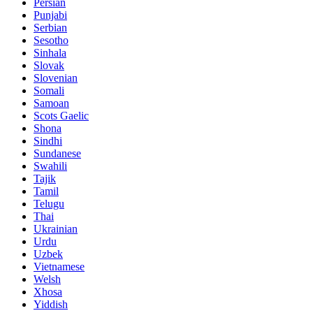
Persian
Punjabi
Serbian
Sesotho
Sinhala
Slovak
Slovenian
Somali
Samoan
Scots Gaelic
Shona
Sindhi
Sundanese
Swahili
Tajik
Tamil
Telugu
Thai
Ukrainian
Urdu
Uzbek
Vietnamese
Welsh
Xhosa
Yiddish