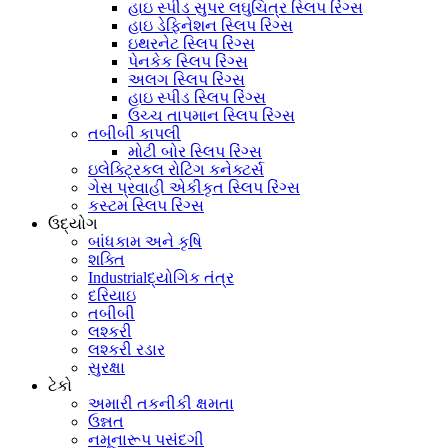
હાઇ સ્પીડ સુપર લઘુચિત્ર સ્લિપ રિંગ્સ
હાઇ ડેફિનેશન સ્લિપ રિંગ્સ
ઇથરનેટ સ્લિપ રિંગ્સ
પેનકેક સ્લિપ રિંગ્સ
અલગ સ્લિપ રિંગ્સ
હાઇ સ્પીડ સ્લિપ રિંગ્સ
ઉચ્ચ તાપમાન સ્લિપ રિંગ્સ
તબીબી કાપલી
મોટી બોર સ્લિપ રિંગ્સ
ઇલેક્ટ્રિકલ રોટિંગ કનેક્ટર્સ
ગેસ પ્રવાહી એકીકૃત સ્લિપ રિંગ્સ
કસ્ટમ સ્લિપ રિંગ્સ
ઉદ્યોગ
બાંધકામ અને કૃષિ
શક્તિ
Industrialદ્યોગિક તંત્ર
દરિયાઇ
તબીબી
લશ્કરી
લશ્કરી રડાર
સુરક્ષા
ટેકો
અમારી તકનીકી ક્ષમતા
ઉન્નત
નમૂનારૂપ પસંદગી