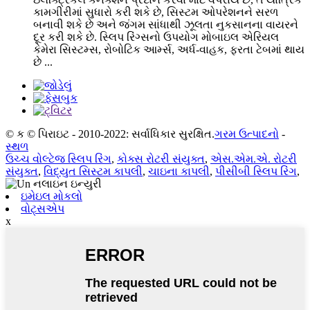
કામગીરીમાં સુધારો કરી શકે છે, સિસ્ટમ ઓપરેશનને સરળ
બનાવી શકે છે અને જંગમ સાંધાથી ઝૂલતા નુકસાનના વાયરને
દૂર કરી શકે છે. સ્લિપ રિંગ્સનો ઉપયોગ મોબાઇલ એરિયલ
કેમેરા સિસ્ટમ્સ, રોબોટિક આર્મ્સ, અર્ધ-વાહક, ફરતા ટેબમાં થાય
છે ...
© ક © પિરાઇટ - 2010-2022: સર્વાધિકાર સુરક્ષિત.
ગરમ ઉત્પાદનો
-
સ્થળ
ઉચ્ચ વોલ્ટેજ સ્લિપ રિંગ
,
કોક્સ રોટરી સંયુક્ત
,
એસ.એમ.એ. રોટરી
સંયુક્ત
,
વિદ્યુત સિસ્ટમ કાપલી
,
ચાઇના કાપલી
,
પીસીબી સ્લિપ રિંગ
,
ઇમેઇલ મોકલો
વોટ્સએપ
x