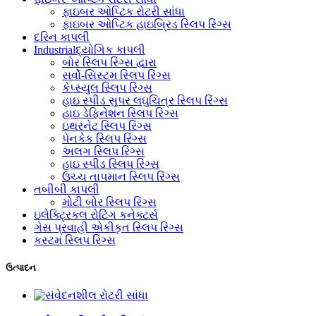
ફાઇબર ઓપ્ટિક રોટરી સાંધા
ફાઇબર ઓપ્ટિક હાઇબ્રિડ સ્લિપ રિંગ્સ
દરિન કાપલી
Industrialદ્યોગિક કાપલી
બોર સ્લિપ રિંગ્સ દ્વારા
સર્વો-સિસ્ટમ સ્લિપ રિંગ્સ
કેપ્સ્યુલ સ્લિપ રિંગ્સ
હાઇ સ્પીડ સુપર લઘુચિત્ર સ્લિપ રિંગ્સ
હાઇ ડેફિનેશન સ્લિપ રિંગ્સ
ઇથરનેટ સ્લિપ રિંગ્સ
પેનકેક સ્લિપ રિંગ્સ
અલગ સ્લિપ રિંગ્સ
હાઇ સ્પીડ સ્લિપ રિંગ્સ
ઉચ્ચ તાપમાન સ્લિપ રિંગ્સ
તબીબી કાપલી
મોટી બોર સ્લિપ રિંગ્સ
ઇલેક્ટ્રિકલ રોટિંગ કનેક્ટર્સ
ગેસ પ્રવાહી એકીકૃત સ્લિપ રિંગ્સ
કસ્ટમ સ્લિપ રિંગ્સ
ઉત્પાદન