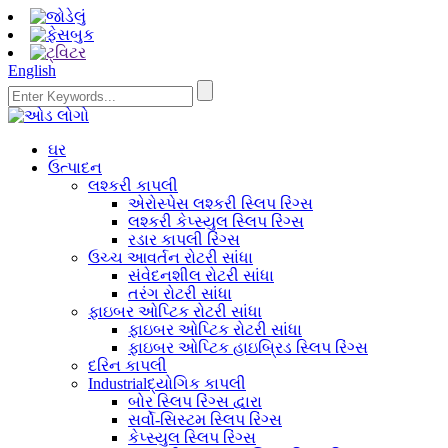
English
ઘર
ઉત્પાદન
લશ્કરી કાપલી
એરોસ્પેસ લશ્કરી સ્લિપ રિંગ્સ
લશ્કરી કેપ્સ્યુલ સ્લિપ રિંગ્સ
રડાર કાપલી રિંગ્સ
ઉચ્ચ આવર્તન રોટરી સાંધા
સંવેદનશીલ રોટરી સાંધા
તરંગ રોટરી સાંધા
ફાઇબર ઓપ્ટિક રોટરી સાંધા
ફાઇબર ઓપ્ટિક રોટરી સાંધા
ફાઇબર ઓપ્ટિક હાઇબ્રિડ સ્લિપ રિંગ્સ
દરિન કાપલી
Industrialદ્યોગિક કાપલી
બોર સ્લિપ રિંગ્સ દ્વારા
સર્વો-સિસ્ટમ સ્લિપ રિંગ્સ
કેપ્સ્યુલ સ્લિપ રિંગ્સ