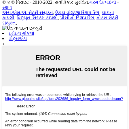
© ક © પિરાઇટ - 2010-2022: સર્વાધિકાર સુરક્ષિત.
ગરમ ઉત્પાદનો
-
સ્થળ
એસ.એમ.એ. રોટરી સંયુક્ત
,
ઉચ્ચ વોલ્ટેજ સ્લિપ રિંગ
,
ચાઇના
કાપલી
,
વિદ્યુત સિસ્ટમ કાપલી
,
પીસીબી સ્લિપ રિંગ
,
કોક્સ રોટરી
સંયુક્ત
,
ઇમેઇલ મોકલો
વોટ્સએપ
x