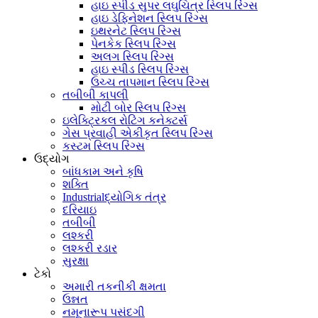
હાઇ સ્પીડ સુપર લઘુચિત્ર સ્લિપ રિંગ્સ
હાઇ ડેફિનેશન સ્લિપ રિંગ્સ
ઇથરનેટ સ્લિપ રિંગ્સ
પેનકેક સ્લિપ રિંગ્સ
અલગ સ્લિપ રિંગ્સ
હાઇ સ્પીડ સ્લિપ રિંગ્સ
ઉચ્ચ તાપમાન સ્લિપ રિંગ્સ
તબીબી કાપલી
મોટી બોર સ્લિપ રિંગ્સ
ઇલેક્ટ્રિકલ રોટિંગ કનેક્ટર્સ
ગેસ પ્રવાહી એકીકૃત સ્લિપ રિંગ્સ
કસ્ટમ સ્લિપ રિંગ્સ
ઉદ્યોગ
બાંધકામ અને કૃષિ
શક્તિ
Industrialદ્યોગિક તંત્ર
દરિયાઇ
તબીબી
લશ્કરી
લશ્કરી રડાર
સુરક્ષા
ટેકો
અમારી તકનીકી ક્ષમતા
ઉન્નત
નમૂનારૂપ પસંદગી