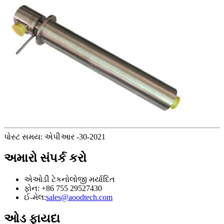
પોસ્ટ સમય: એપીઆર -30-2021
અમારો સંપર્ક કરો
એઓડી ટેકનોલોજી મર્યાદિત
ફોન: +86 755 29527430
ઈ-મેલ:
sales@aoodtech.com
ઓડ ફાયદા