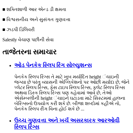
■ શક્તિશાળી આર એન્ડ ડી ક્ષમતા
■ વિશ્વસનીય અને સુસંગત ગુણવત્તા
■ ઝડપી ડિલિવરી
Salestly વેચાણ પછીની સેવા
તાજેતરના સમાચાર
ઓડ પેનકેક સ્લિપ રિંગ સોલ્યુશન્સ
પેનકેક સ્લિપ રિંગ્સ તે માટે ખૂબ મર્યાદિત height ંચાઇની
જગ્યા છે પરંતુ વ્યાસની એપ્લિકેશનો પર ઓછી મર્યાદા છે, જેને
પ્લેટર સ્લિપ રિંગ્સ, ફેસ ટાઇપ સ્લિપ રિંગ્સ, ફ્લેટ સ્લિપ રિંગ્સ
અથવા ડિસ્ક સ્લિપ રિંગ્સ પણ કહેવામાં આવે છે, તેઓ
એસેમ્બલીની height ંચાઇને ઘટાડવા માટે સિસ્ટમમાં હાલના
બેરિંગ્સનો ઉપયોગ કરી શકે છે. બીજા શબ્દોમાં કહીએ તો,
પેનકેક સ્લિપ રીંગ વિના હોઈ શકે છે ...
ઉચ્ચ ગુણવત્તા અને ખર્ચ અસરકારક આરઓવી
સ્લિપ રિંગ્સ