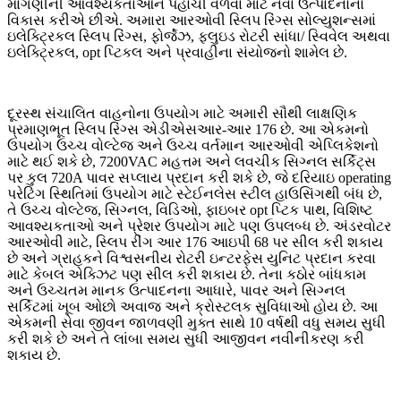
માંગણીની આવશ્યકતાઓને પહોંચી વળવા માટે નવા ઉત્પાદનોનો
વિકાસ કરીએ છીએ. અમારા આરઓવી સ્લિપ રિંગ્સ સોલ્યુશન્સમાં
ઇલેક્ટ્રિકલ સ્લિપ રિંગ્સ, ફોર્જેઝ, ફ્લુઇડ રોટરી સાંધા/ સ્વિવેલ અથવા
ઇલેક્ટ્રિકલ, opt પ્ટિકલ અને પ્રવાહીના સંયોજનો શામેલ છે.
દૂરસ્થ સંચાલિત વાહનોના ઉપયોગ માટે અમારી સૌથી લાક્ષણિક
પ્રમાણભૂત સ્લિપ રિંગ્સ એડીએસઆર-આર 176 છે. આ એકમનો
ઉપયોગ ઉચ્ચ વોલ્ટેજ અને ઉચ્ચ વર્તમાન આરઓવી એપ્લિકેશનો
માટે થઈ શકે છે, 7200VAC મહત્તમ અને લવચીક સિગ્નલ સર્કિટ્સ
પર કુલ 720A પાવર સપ્લાય પ્રદાન કરી શકે છે, જે દરિયાઇ operating
પરેટિંગ સ્થિતિમાં ઉપયોગ માટે સ્ટેઈનલેસ સ્ટીલ હાઉસિંગથી બંધ છે,
તે ઉચ્ચ વોલ્ટેજ, સિગ્નલ, વિડિઓ, ફાઇબર opt પ્ટિક પાથ, વિશિષ્ટ
આવશ્યકતાઓ અને પ્રેશર ઉપયોગ માટે પણ ઉપલબ્ધ છે. અંડરવોટર
આરઓવી માટે, સ્લિપ રીંગ આર 176 આઇપી 68 પર સીલ કરી શકાય
છે અને ગ્રાહકને વિશ્વસનીય રોટરી ઇન્ટરફેસ યુનિટ પ્રદાન કરવા
માટે કેબલ એક્ઝિટ પણ સીલ કરી શકાય છે. તેના કઠોર બાંધકામ
અને ઉચ્ચતમ માનક ઉત્પાદનના આધારે, પાવર અને સિગ્નલ
સર્કિટમાં ખૂબ ઓછો અવાજ અને ક્રોસ્ટલક સુવિધાઓ હોય છે. આ
એકમની સેવા જીવન જાળવણી મુક્ત સાથે 10 વર્ષથી વધુ સમય સુધી
કરી શકે છે અને તે લાંબા સમય સુધી આજીવન નવીનીકરણ કરી
શકાય છે.