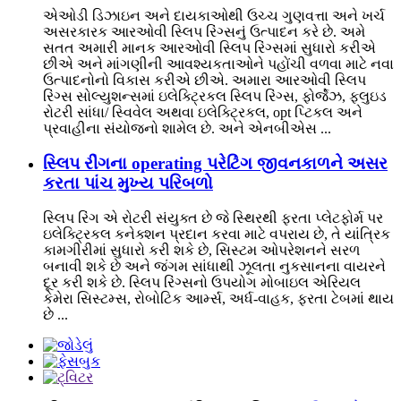
એઓડી ડિઝાઇન અને દાયકાઓથી ઉચ્ચ ગુણવત્તા અને ખર્ચ
અસરકારક આરઓવી સ્લિપ રિંગ્સનું ઉત્પાદન કરે છે. અમે
સતત અમારી માનક આરઓવી સ્લિપ રિંગ્સમાં સુધારો કરીએ
છીએ અને માંગણીની આવશ્યકતાઓને પહોંચી વળવા માટે નવા
ઉત્પાદનોનો વિકાસ કરીએ છીએ. અમારા આરઓવી સ્લિપ
રિંગ્સ સોલ્યુશન્સમાં ઇલેક્ટ્રિકલ સ્લિપ રિંગ્સ, ફોર્જેઝ, ફ્લુઇડ
રોટરી સાંધા/ સ્વિવેલ અથવા ઇલેક્ટ્રિકલ, opt પ્ટિકલ અને
પ્રવાહીના સંયોજનો શામેલ છે. અને એનબીએસ ...
સ્લિપ રીંગના operating પરેટિંગ જીવનકાળને અસર
કરતા પાંચ મુખ્ય પરિબળો
સ્લિપ રિંગ એ રોટરી સંયુક્ત છે જે સ્થિરથી ફરતા પ્લેટફોર્મ પર
ઇલેક્ટ્રિકલ કનેક્શન પ્રદાન કરવા માટે વપરાય છે, તે યાંત્રિક
કામગીરીમાં સુધારો કરી શકે છે, સિસ્ટમ ઓપરેશનને સરળ
બનાવી શકે છે અને જંગમ સાંધાથી ઝૂલતા નુકસાનના વાયરને
દૂર કરી શકે છે. સ્લિપ રિંગ્સનો ઉપયોગ મોબાઇલ એરિયલ
કેમેરા સિસ્ટમ્સ, રોબોટિક આર્મ્સ, અર્ધ-વાહક, ફરતા ટેબમાં થાય
છે ...